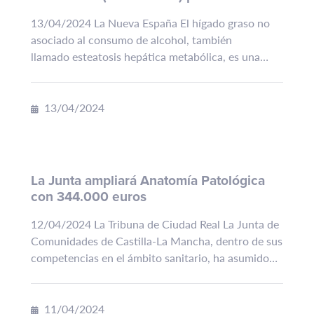
silenciosa esteatosis hepática metabólica
13/04/2024 La Nueva España El hígado graso no
asociado al consumo de alcohol, también
llamado esteatosis hepática metabólica, es una
enfermedad crónica, que no provoca síntomas y
que cada vez es más...
13/04/2024
La Junta ampliará Anatomía Patológica
con 344.000 euros
12/04/2024 La Tribuna de Ciudad Real La Junta de
Comunidades de Castilla-La Mancha, dentro de sus
competencias en el ámbito sanitario, ha asumido
compromisos de construcción de centros de
atención...
11/04/2024