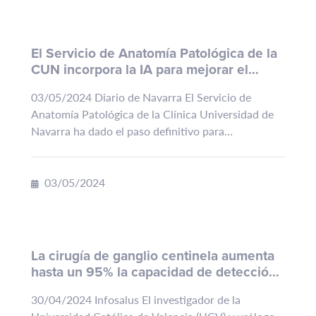
El Servicio de Anatomía Patológica de la
CUN incorpora la IA para mejorar el
diagnóstico y prever las respuestas
03/05/2024 Diario de Navarra El Servicio de
terapéuticas
Anatomía Patológica de la Clínica Universidad de
Navarra ha dado el paso definitivo para
la digitalización completa de las muestras de
biopsias y resecciones quirúrgicas para el...
03/05/2024
La cirugía de ganglio centinela aumenta
hasta un 95% la capacidad de detección
del cáncer de próstata
30/04/2024 Infosalus El investigador de la