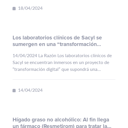
(EADO 2024), la mayor reunión sobre...
18/04/2024
Los laboratorios clínicos de Sacyl se
sumergen en una “transformación
digital” para lograr un sistema en red en
14/04/2024 La Razón Los laboratorios clínicos de
2028
Sacyl se encuentran inmersos en un proyecto de
“transformación digital” que supondrá una
revolución para el conjunto de la Gerencia Regional
de Salud,...
14/04/2024
Hígado graso no alcohólico: Al fin llega
un fármaco (Resmetirom) para tratar la