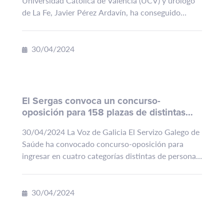
Universidad Católica de Valencia (UCV) y urólogo
de La Fe, Javier Pérez Ardavín, ha conseguido
probar, tras siete años de investigación, que la
cirugía...
30/04/2024
El Sergas convoca un concurso-
oposición para 158 plazas de distintas
categorías de personal sanitario de FP
30/04/2024 La Voz de Galicia El Servizo Galego de
Saúde ha convocado concurso-oposición para
ingresar en cuatro categorías distintas de personal
sanitario con titulación de Formación Profesional.
En total, suman 158 plazas. Así lo establece
una resolución de la...
30/04/2024