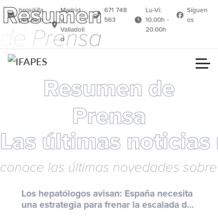
Resumen
Resumen
hola@ifa
Madrid
671 748
Lu-Vi:
Síguen
pes.com
y
563
10.00h -
os
de Prensa
Valladoli
20.00h
d
Resumen de
Prensa
Las últimas noticias
conoce las últimas novedades sobre 
Los hepatólogos avisan: España necesita
una estrategia para frenar la escalada de
enfermedades del hígado