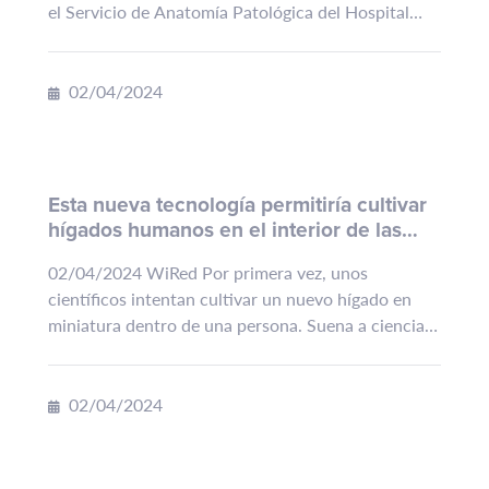
el Servicio de Anatomía Patológica del Hospital
Universitario Infanta Leonor (Madrid), y que
después se transforman en imágenes
microscópicas...
02/04/2024
Esta nueva tecnología permitiría cultivar
hígados humanos en el interior de las
personas
02/04/2024 WiRed Por primera vez, unos
científicos intentan cultivar un nuevo hígado en
miniatura dentro de una persona. Suena a ciencia
ficción; de hecho, la idea fue el argumento de un
episodio...
02/04/2024