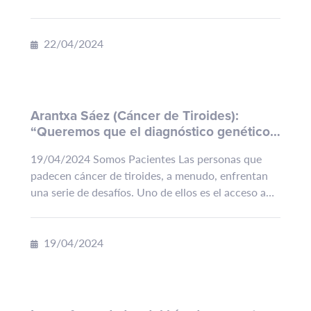
organizaciones para visibilizar patologías como las
hepatitis virales, el...
22/04/2024
Arantxa Sáez (Cáncer de Tiroides):
“Queremos que el diagnóstico genético
llegue a todos”
19/04/2024 Somos Pacientes Las personas que
padecen cáncer de tiroides, a menudo, enfrentan
una serie de desafíos. Uno de ellos es el acceso a
un diagnóstico preciso y oportuno, lo cual
permitiría...
19/04/2024