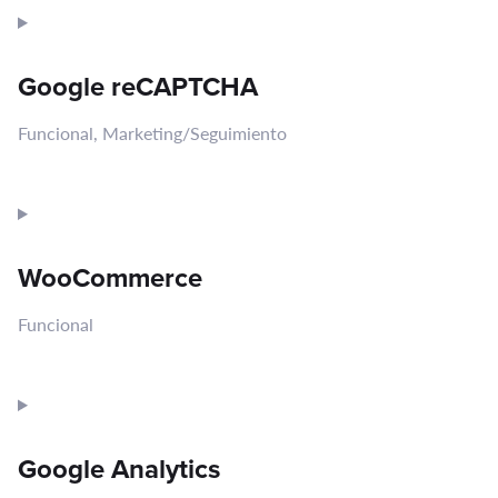
Google reCAPTCHA
Funcional, Marketing/Seguimiento
Consent
to
service
WooCommerce
google-
recaptcha
Funcional
Consent
to
service
Google Analytics
woocommerce