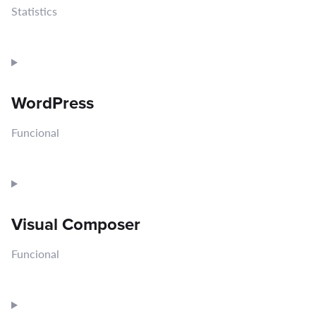
Statistics
Consent
to
service
WordPress
google-
analytics
Funcional
Consent
to
service
Visual Composer
wordpress
Funcional
Consent