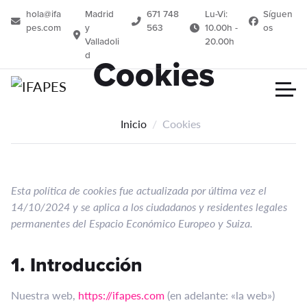
hola@ifa
Madrid
671 748
Lu-Vi:
Síguen
pes.com
y
563
10.00h -
os
Valladoli
20.00h
d
Cookies
Inicio
Cookies
Esta política de cookies fue actualizada por última vez el
14/10/2024 y se aplica a los ciudadanos y residentes legales
permanentes del Espacio Económico Europeo y Suiza.
1. Introducción
Nuestra web,
https://ifapes.com
(en adelante: «la web»)