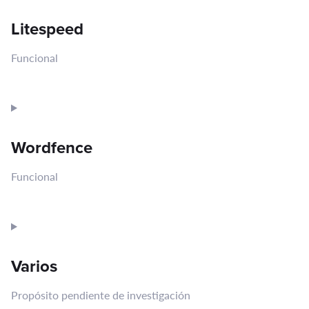
to
service
Litespeed
visual-
composer
Funcional
Consent
to
service
Wordfence
litespeed
Funcional
Consent
to
service
Varios
wordfence
Propósito pendiente de investigación