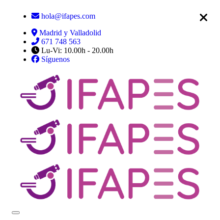
hola@ifapes.com
Madrid y Valladolid
671 748 563
Lu-Vi: 10.00h - 20.00h
Síguenos