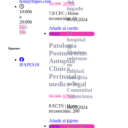
hola@ifapes.com
del
52,90
€
36,90
€
hígado
10:00h
7,8 CFC | Horas
a
reconocidas: 51
05/05/2024
20:00h
Lu -
Añadir al carrito
Vie
El
¡Oferta!
hospital
Patología
de
Síguenos
Manises,
Postmortem:
referente
Autopsia
en
IFAPES18
Clínica,
calidad
Perinatal y
sanitaria
medico-legal
en la
Comunitat
Valenciana
99,90
€
69,90
€
8 ECTS | Horas
04/05/2024
reconocidas: 200
El
Añadir al carrito
¡Oferta!
Servicio