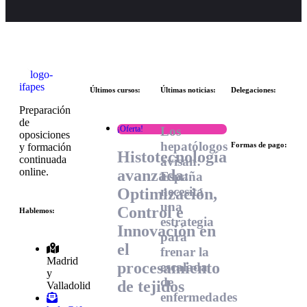
Últimos cursos:
Últimas noticias:
Delegaciones:
Preparación
de
Los
¡Oferta!
oposiciones
hepatólogos
Formas de pago:
y formación
Histotecnología
continuada
avisan:
online.
avanzada:
España
necesita
Optimización,
una
Control e
Hablemos:
estrategia
Innovación en
para
el
frenar la
Madrid
procesamiento
escalada
y
de
de tejidos
Valladolid
enfermedades