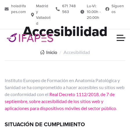
hola@ifa
Madrid
671 748
Lu-Vi:
Síguen
pes.com
y
563
10.00h -
os
Valladoli
20.00h
d
Accesibilidad
Inicio
Accesibilidad
Instituto Europeo de Formación en Anatomía Patológica y
Sanidad se ha comprometido a hacer accesibles su sitios web
de conformidad con el
Real Decreto 1112/2018, de 7 de
septiembre, sobre accesibilidad de los sitios web y
aplicaciones para dispositivos móviles del sector público
.
SITUACIÓN DE CUMPLIMIENTO