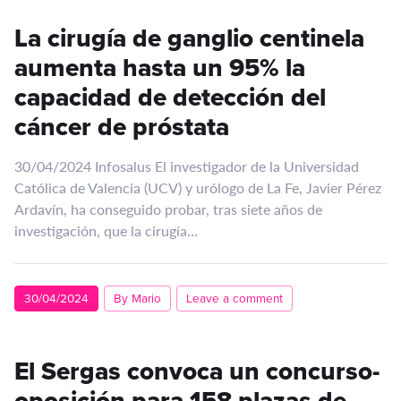
La cirugía de ganglio centinela
aumenta hasta un 95% la
capacidad de detección del
cáncer de próstata
30/04/2024 Infosalus El investigador de la Universidad
Católica de Valencia (UCV) y urólogo de La Fe, Javier Pérez
Ardavín, ha conseguido probar, tras siete años de
investigación, que la cirugía…
30/04/2024
By Mario
Leave a comment
El Sergas convoca un concurso-
oposición para 158 plazas de