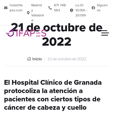
hola@ifa
Madrid
671 748
Lu-Vi:
Síguen
pes.com
y
563
10.00h -
os
Valladoli
20.00h
d
21 de octubre de
2022
Inicio
21 de octubre de 2022
El Hospital Clínico de Granada
protocoliza la atención a
pacientes con ciertos tipos de
cáncer de cabeza y cuello