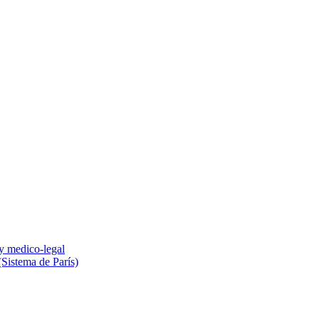
 y medico-legal
(Sistema de París)