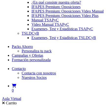
¿En qué consiste nuestra oferta?
IFAPES Premium: Oposiciones
IFAPES Premium: Oposiciones Video Manual
IFAPES Premium: Oposiciones Video Plus
Manual TSAPyC
Video Manual TSAPyC
Examenes, Test y Estadísticas TSAPyC
TSLDCyB
Examenes, Test y Estadísticas TSLDCyB
Packs Ahorro
Personaliza tu pack
Campañas y Ofertas
Formación personalizada
Contacto
Contacta con nosotros
Nuestros Socios
0
Aula Virtual
Carrito