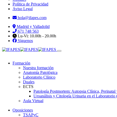
Política de Privacidad
Aviso Legal
hola@ifapes.com
Madrid y Valladolid
671 748 563
Lu-Vi: 10.00h - 20.00h
Síguenos
Formación
Nuestra formación
Anatomía Patológica
Laboratorio Clínico
Duales
ECTS
Patología Postmortem: Autopsia Clínica, Perinatal
Uroanálisis y Citología Urinaria en el Laboratorio 
Aula Virtual
Oposiciones
TSAPyC