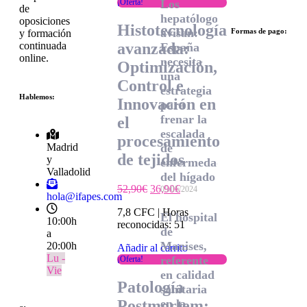
¡Oferta!
Los
de
hepatólogos
oposiciones
Histotecnología
avisan:
Formas de pago:
y formación
avanzada:
continuada
España
online.
necesita
Optimización,
una
Control e
estrategia
Hablemos:
Innovación en
para
frenar la
el
escalada
procesamiento
Madrid
de
de tejidos
y
enfermedades
Valladolid
del hígado
52,90
€
36,90
€
05/05/2024
hola@ifapes.com
7,8 CFC | Horas
El hospital
10:00h
reconocidas: 51
de
a
Manises,
20:00h
Añadir al carrito
Lu -
referente
¡Oferta!
Vie
en calidad
Patología
sanitaria
Postmortem:
en la