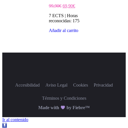
99,90
€
69,90
€
7 ECTS | Horas
reconocidas: 175
Añadir al carrito
Accesibilidad
Aviso Legal
Cookies
Privacidad
Términos y Condiciones
Made with
by Fiebre™
Ir al contenido
Abrir barra de herramientas