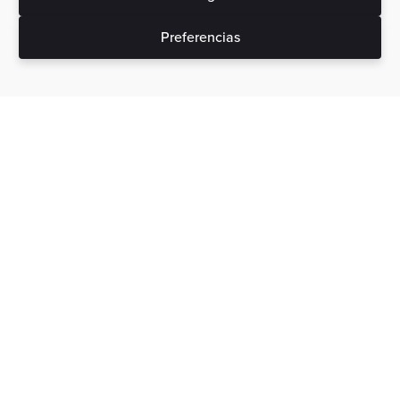
Preferencias
Sin gastos ocultos
No tenemos pagos o tasas ocultas por lo que el precio que
ves es el que se paga.
Formación Acreditada
Por la Comisión de Formación Continuada.