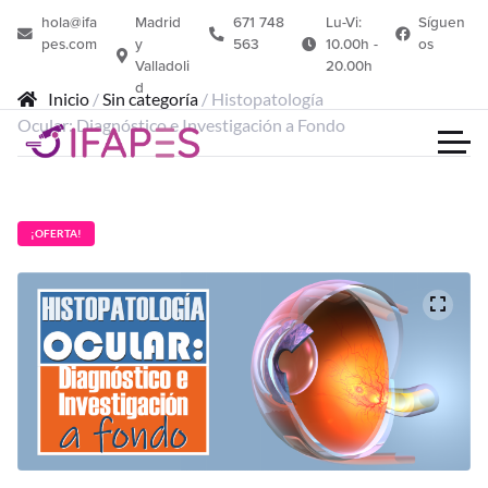
hola@ifa
Madrid
671 748
Lu-Vi:
Síguen
pes.com
y
563
10.00h -
os
Valladoli
20.00h
d
Inicio
/
Sin categoría
/ Histopatología
Ocular: Diagnóstico e Investigación a Fondo
¡OFERTA!