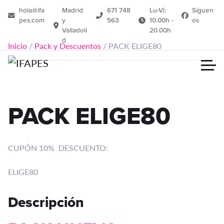
hola@ifa
Madrid
671 748
Lu-Vi:
Síguen
pes.com
y
563
10.00h -
os
Valladoli
20.00h
d
Inicio
/
Pack y Descuentos
/ PACK ELIGE80
PACK ELIGE80
CUPÓN 10% DESCUENTO:
ELIGE80
Descripción