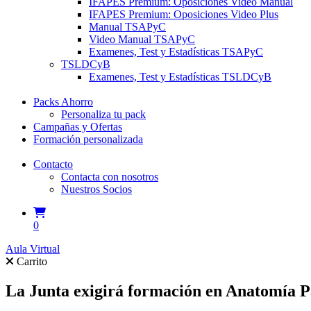
IFAPES Premium: Oposiciones Video Manual
IFAPES Premium: Oposiciones Video Plus
Manual TSAPyC
Video Manual TSAPyC
Examenes, Test y Estadísticas TSAPyC
TSLDCyB
Examenes, Test y Estadísticas TSLDCyB
Packs Ahorro
Personaliza tu pack
Campañas y Ofertas
Formación personalizada
Contacto
Contacta con nosotros
Nuestros Socios
0
Aula Virtual
Carrito
La Junta exigirá formación en Anatomía Pato