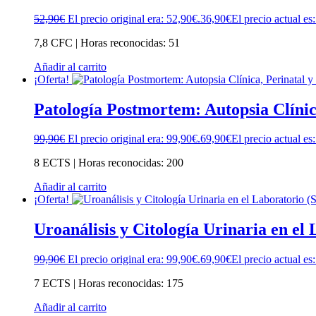
52,90
€
El precio original era: 52,90€.
36,90
€
El precio actual es
7,8 CFC | Horas reconocidas: 51
Añadir al carrito
¡Oferta!
Patología Postmortem: Autopsia Clínic
99,90
€
El precio original era: 99,90€.
69,90
€
El precio actual es
8 ECTS | Horas reconocidas: 200
Añadir al carrito
¡Oferta!
Uroanálisis y Citología Urinaria en el
99,90
€
El precio original era: 99,90€.
69,90
€
El precio actual es
7 ECTS | Horas reconocidas: 175
Añadir al carrito