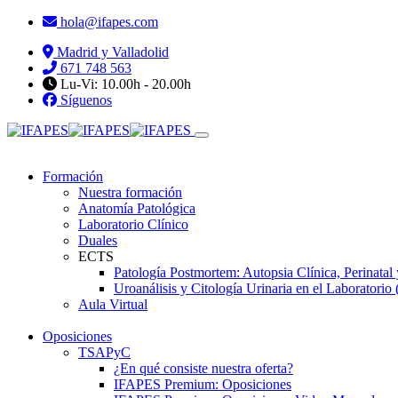
hola@ifapes.com
Madrid y Valladolid
671 748 563
Lu-Vi: 10.00h - 20.00h
Síguenos
Formación
Nuestra formación
Anatomía Patológica
Laboratorio Clínico
Duales
ECTS
Patología Postmortem: Autopsia Clínica, Perinatal
Uroanálisis y Citología Urinaria en el Laboratorio 
Aula Virtual
Oposiciones
TSAPyC
¿En qué consiste nuestra oferta?
IFAPES Premium: Oposiciones