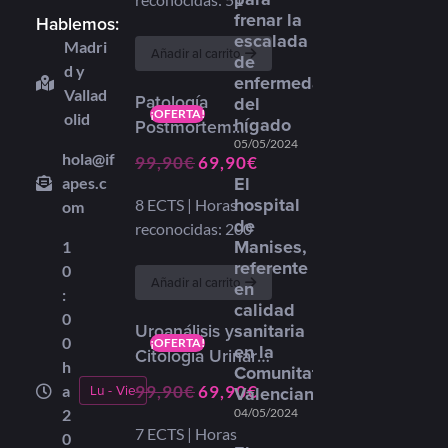
frenar la
de tejidos
Hablemos:
escalada
Madri
Añadir al carrito
de
d y
enfermedades
Vallad
Patología
del
¡OFERTA!
olid
hígado
Postmortem:
05/05/2024
Autopsia Clínica,
hola@if
99,90
€
69,90
€
Perinatal y
El
apes.c
medico-legal
hospital
8 ECTS | Horas
om
de
reconocidas: 200
Manises,
1
referente
0
Añadir al carrito
en
:
calidad
0
sanitaria
Uroanálisis y
0
¡OFERTA!
en la
Citología Urinaria
h
Comunitat
en el Laboratorio
Lu - Vie
a
Valenciana
99,90
€
69,90
€
(Sistema de
2
04/05/2024
París)
7 ECTS | Horas
0