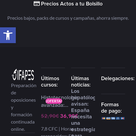
Precios Actos a tu Bolsillo
Precios bajos, packs de cursos y campañas, ahorra siempre.
Abrir barra de herramientas
Últimos
Últimas
Delegaciones:
cursos:
noticias:
Preparación
Los
de
hepatólogos
Histotecnología
oposiciones
¡OFERTA!
avisan:
Formas
avanzada:
y
España
de pago:
Optimización,
formación
necesita
52,90
€
36,90
€
Control e
continuada
una
Innovación en el
estrategia
7,8 CFC | Horas
online.
procesamiento
para
reconocidas: 51