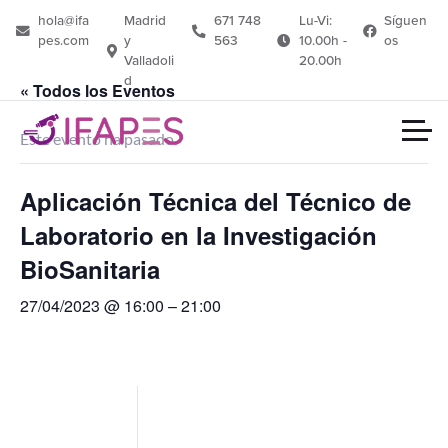
hola@ifa
Madrid
671 748
Lu-Vi:
Síguen
pes.com
y
563
10.00h -
os
Valladoli
20.00h
d
« Todos los Eventos
Este evento ha pasado.
Aplicación Técnica del Técnico de
Laboratorio en la Investigación
BioSanitaria
27/04/2023
@
16:00
–
21:00