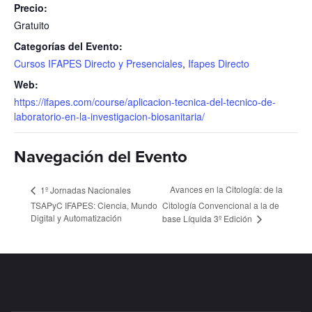
Precio:
Gratuito
Categorías del Evento:
Cursos IFAPES Directo y Presenciales
,
Ifapes Directo
Web:
https://ifapes.com/course/aplicacion-tecnica-del-tecnico-de-
laboratorio-en-la-investigacion-biosanitaria/
Navegación del Evento
Avances en la Citología: de la
1º Jornadas Nacionales
TSAPyC IFAPES: Ciencia, Mundo
Citología Convencional a la de
Digital y Automatización
base Líquida 3º Edición