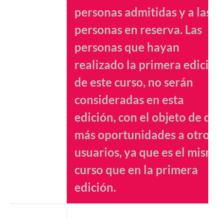
personas admitidas y a las
personas en reserva. Las
personas que hayan
realizado la primera edició
de este curso, no serán
consideradas en esta
edición, con el objeto de da
más oportunidades a otros
usuarios, ya que es el mism
curso que en la primera
edición.