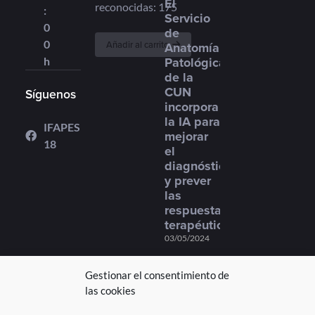
El
reconocidas: 175
:
Servicio
0
de
0
Añadir al carrito
Anatomía
Patológica
h
de la
CUN
Síguenos
incorpora
la IA para
IFAPES
mejorar
18
el
diagnóstico
y prever
las
respuestas
terapéuticas
03/05/2024
Gestionar el consentimiento de
las cookies