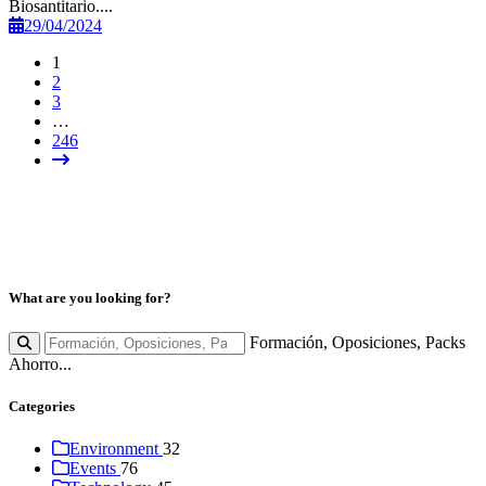
Biosantitario....
29/04/2024
1
2
3
…
246
What are you looking for?
Formación, Oposiciones, Packs
Ahorro...
Categories
Environment
32
Events
76