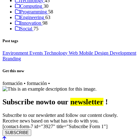
Technology
45
Computing
30
Programming
58
Engineering
63
Innovation
98
Social
75
Post tags
Environment
Events
Technology
Web
Mobile
Design
Development
Branding
Get this now
formación • formación •
Subscribe now
to our
newsletter
!
Subscribe to our newsletter and follow our content closely.
Receive news based on what has to do with you.
[contact-form-7 id="3927" title="Subscribe Form 1"]
SUBSCRIBE