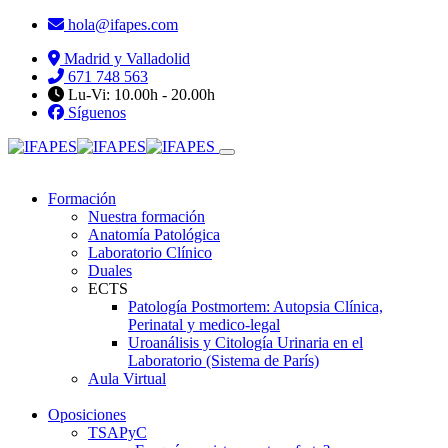
hola@ifapes.com
Madrid y Valladolid
671 748 563
Lu-Vi: 10.00h - 20.00h
Síguenos
Formación
Nuestra formación
Anatomía Patológica
Laboratorio Clínico
Duales
ECTS
Patología Postmortem: Autopsia Clínica,
Perinatal y medico-legal
Uroanálisis y Citología Urinaria en el
Laboratorio (Sistema de París)
Aula Virtual
Oposiciones
TSAPyC