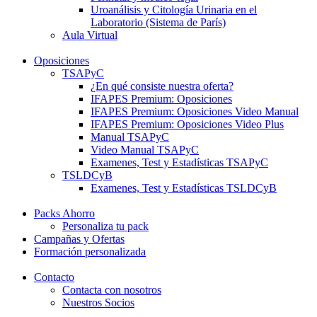
Uroanálisis y Citología Urinaria en el
Laboratorio (Sistema de París)
Aula Virtual
Oposiciones
TSAPyC
¿En qué consiste nuestra oferta?
IFAPES Premium: Oposiciones
IFAPES Premium: Oposiciones Video Manual
IFAPES Premium: Oposiciones Video Plus
Manual TSAPyC
Video Manual TSAPyC
Examenes, Test y Estadísticas TSAPyC
TSLDCyB
Examenes, Test y Estadísticas TSLDCyB
Packs Ahorro
Personaliza tu pack
Campañas y Ofertas
Formación personalizada
Contacto
Contacta con nosotros
Nuestros Socios