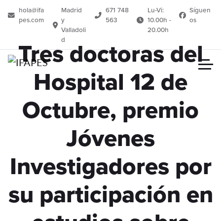
hola@ifa
Madrid
671 748
Lu-Vi:
Síguen
pes.com
y
563
10.00h -
os
Valladoli
20.00h
d
Tres doctoras del
Hospital 12 de
Octubre, premio
Jóvenes
Investigadores por
su participación en