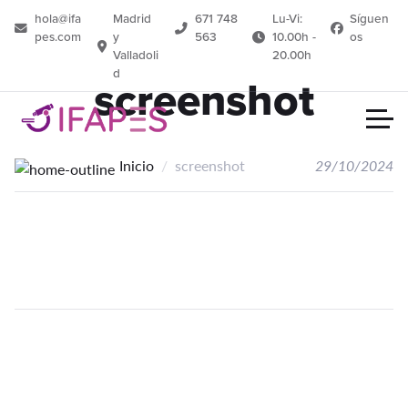
hola@ifa
Madrid
671 748
Lu-Vi:
Síguen
pes.com
y
563
10.00h -
os
Valladoli
20.00h
d
screenshot
Inicio
screenshot
29/10/2024