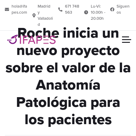
hola@ifa
Madrid
671 748
Lu-Vi:
Síguen
pes.com
y
563
10.00h -
os
Valladoli
20.00h
d
Roche inicia un
nuevo proyecto
sobre el valor de la
Anatomía
Patológica para
los pacientes