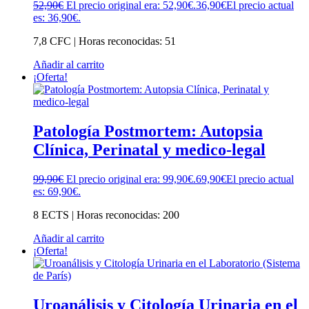
52,90
€
El precio original era: 52,90€.
36,90
€
El precio actual
es: 36,90€.
7,8 CFC | Horas reconocidas: 51
Añadir al carrito
¡Oferta!
Patología Postmortem: Autopsia
Clínica, Perinatal y medico-legal
99,90
€
El precio original era: 99,90€.
69,90
€
El precio actual
es: 69,90€.
8 ECTS | Horas reconocidas: 200
Añadir al carrito
¡Oferta!
Uroanálisis y Citología Urinaria en el