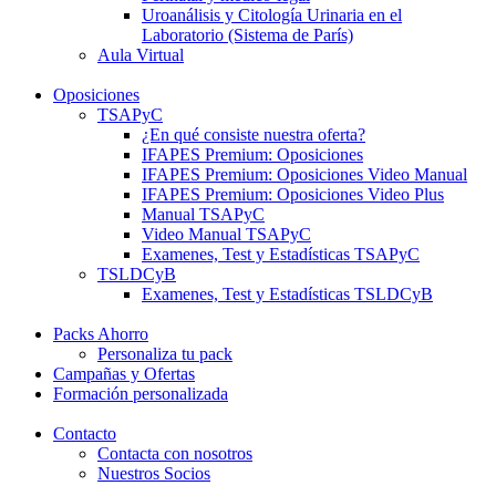
Uroanálisis y Citología Urinaria en el
Laboratorio (Sistema de París)
Aula Virtual
Oposiciones
TSAPyC
¿En qué consiste nuestra oferta?
IFAPES Premium: Oposiciones
IFAPES Premium: Oposiciones Video Manual
IFAPES Premium: Oposiciones Video Plus
Manual TSAPyC
Video Manual TSAPyC
Examenes, Test y Estadísticas TSAPyC
TSLDCyB
Examenes, Test y Estadísticas TSLDCyB
Packs Ahorro
Personaliza tu pack
Campañas y Ofertas
Formación personalizada
Contacto
Contacta con nosotros
Nuestros Socios