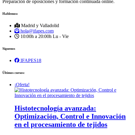
Preparación de oposiciones y formación continuada online.
Hablemos:
Madrid y Valladolid
hola@ifapes.com
10:00h a 20:00h
Lu - Vie
Síguenos
IFAPES18
Últimos cursos:
¡Oferta!
Histotecnología avanzada:
Optimización, Control e Innovación
en el procesamiento de tejidos