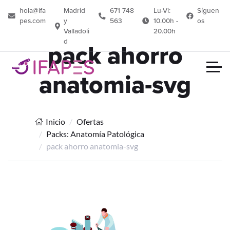
hola@ifa
Madrid
671 748
Lu-Vi:
Síguen
pes.com
y
563
10.00h -
os
Valladoli
20.00h
d
pack ahorro
anatomia-svg
Inicio
Ofertas
Packs: Anatomía Patológica
pack ahorro anatomia-svg