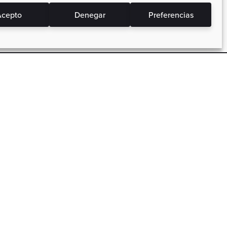
cepto
Denegar
Preferencias
Precios Actos a tu Bolsillo
 los
Precios bajos, packs de cursos y
campañas, ahorra siempre.