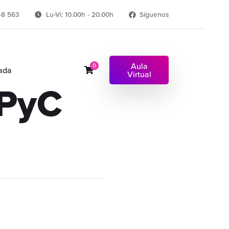
48 563
Lu-Vi: 10.00h - 20.00h
Síguenos
Aula
0
ada
Virtual
APyC