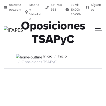
hola@ifa
Madrid
671 748
Lu-Vi:
Síguen
pes.com
y
563
10.00h -
os
Valladoli
20.00h
d
Oposiciones
TSAPyC
Inicio
Inicio
Oposiciones TSAPyC