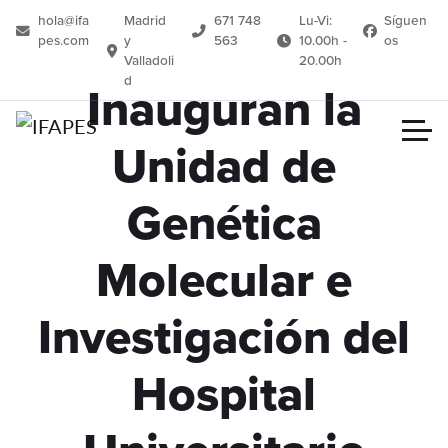
hola@ifa
Madrid
671 748
Lu-Vi:
Síguen
pes.com
y
563
10.00h -
os
Valladoli
20.00h
d
Inauguran la
Unidad de
Genética
Molecular e
Investigación del
Hospital