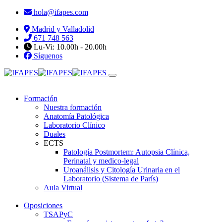
hola@ifapes.com
Madrid y Valladolid
671 748 563
Lu-Vi: 10.00h - 20.00h
Síguenos
Formación
Nuestra formación
Anatomía Patológica
Laboratorio Clínico
Duales
ECTS
Patología Postmortem: Autopsia Clínica,
Perinatal y medico-legal
Uroanálisis y Citología Urinaria en el
Laboratorio (Sistema de París)
Aula Virtual
Oposiciones
TSAPyC