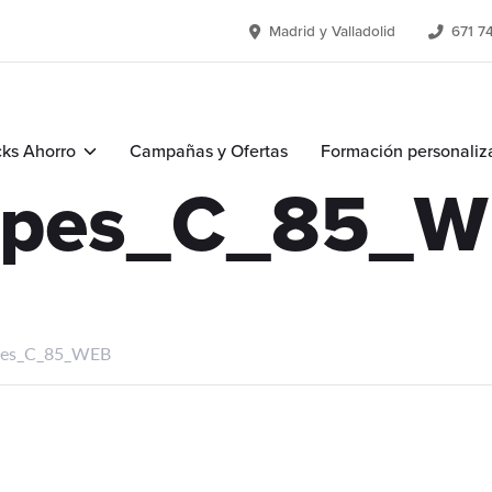
Madrid y Valladolid
671 7
ks Ahorro
Campañas y Ofertas
Formación personaliz
apes_C_85_
pes_C_85_WEB