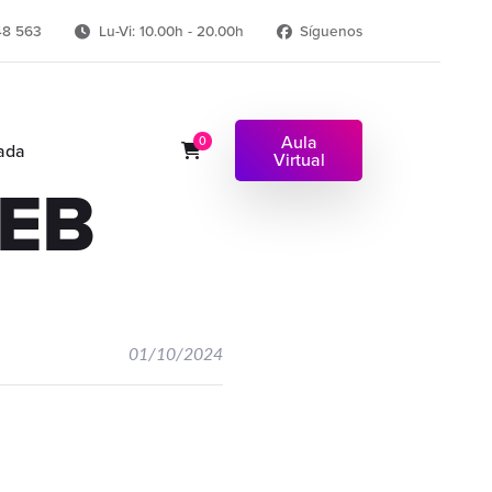
48 563
Lu-Vi: 10.00h - 20.00h
Síguenos
Aula
0
ada
Virtual
WEB
01/10/2024