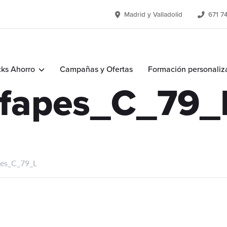
Madrid y Valladolid
671 7
ks Ahorro
Campañas y Ofertas
Formación personaliz
Ifapes_C_79_
pes_C_79_L