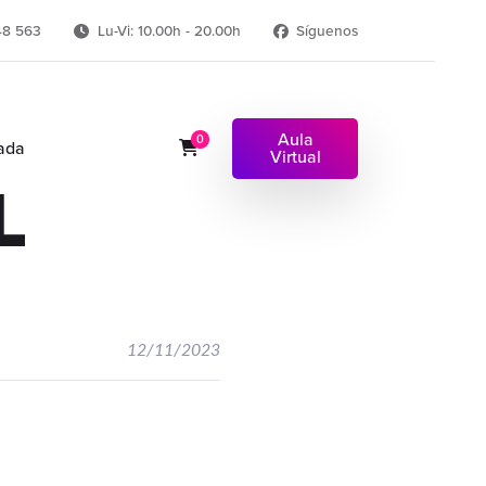
48 563
Lu-Vi: 10.00h - 20.00h
Síguenos
Aula
0
ada
Virtual
L
12/11/2023