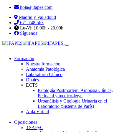
hola@ifapes.com
Madrid y Valladolid
671 748 563
Lu-Vi: 10.00h - 20.00h
Síguenos
Formación
Nuestra formación
Anatomía Patológica
Laboratorio Clínico
Duales
ECTS
Patología Postmortem: Autopsia Clínica,
Perinatal y medico-legal
Uroanálisis y Citología Urinaria en el
Laboratorio (Sistema de París)
Aula Virtual
Oposiciones
TSAPyC