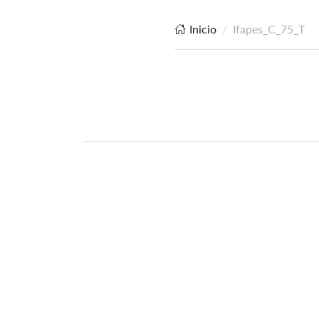
Inicio
Ifapes_C_75_T