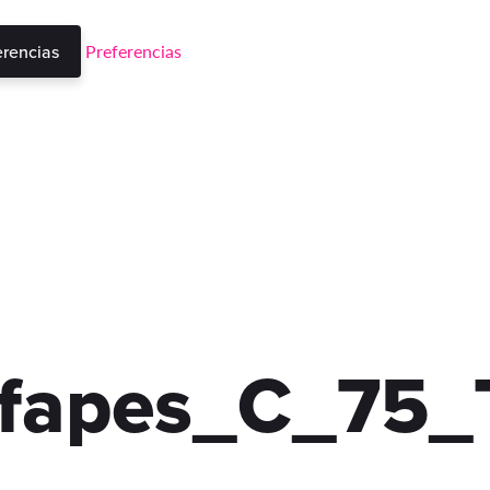
Preferencias
erencias
Ifapes_C_75_