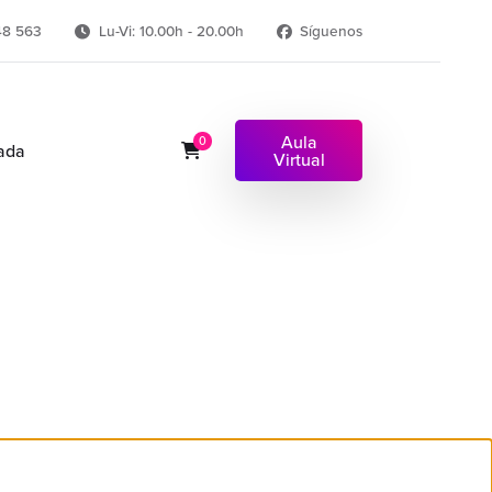
48 563
Lu-Vi: 10.00h - 20.00h
Síguenos
Aula
0
ada
Virtual