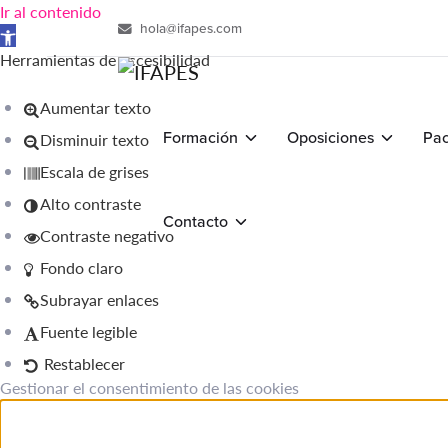
Ir al contenido
hola@ifapes.com
Abrir barra de herramientas
Herramientas de accesibilidad
Aumentar texto
Formación
Oposiciones
Pac
Disminuir texto
Escala de grises
Alto contraste
Contacto
Contraste negativo
Fondo claro
Subrayar enlaces
Fuente legible
Restablecer
Gestionar el consentimiento de las cookies