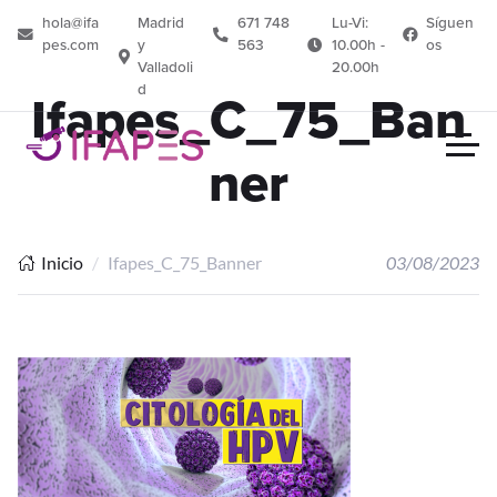
hola@ifa
Madrid
671 748
Lu-Vi:
Síguen
pes.com
y
563
10.00h -
os
Valladoli
20.00h
d
Ifapes_C_75_Ban
ner
Inicio
Ifapes_C_75_Banner
03/08/2023