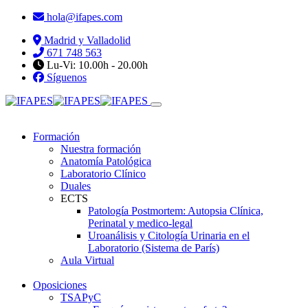
hola@ifapes.com
Madrid y Valladolid
671 748 563
Lu-Vi: 10.00h - 20.00h
Síguenos
Formación
Nuestra formación
Anatomía Patológica
Laboratorio Clínico
Duales
ECTS
Patología Postmortem: Autopsia Clínica,
Perinatal y medico-legal
Uroanálisis y Citología Urinaria en el
Laboratorio (Sistema de París)
Aula Virtual
Oposiciones
TSAPyC