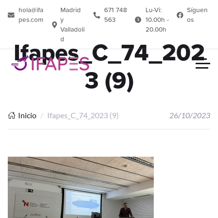
hola@ifa
Madrid
671 748
Lu-Vi:
Síguen
pes.com
y
563
10.00h -
os
Valladoli
20.00h
d
Ifapes_C_74_202
3 (9)
Inicio
Ifapes_C_74_2023 (9)
26/10/2023