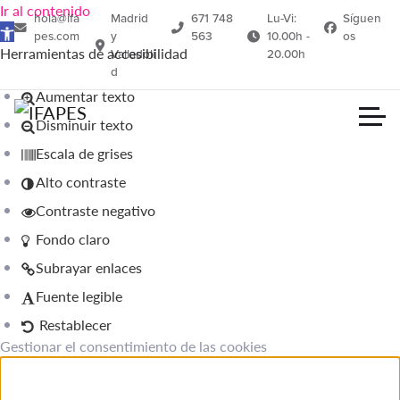
Ir al contenido
hola@ifa
Madrid
671 748
Lu-Vi:
Síguen
Abrir barra de herramientas
pes.com
y
563
10.00h -
os
Herramientas de accesibilidad
Valladoli
20.00h
d
Aumentar texto
Disminuir texto
Escala de grises
Alto contraste
Contraste negativo
Fondo claro
Subrayar enlaces
Fuente legible
Restablecer
Gestionar el consentimiento de las cookies