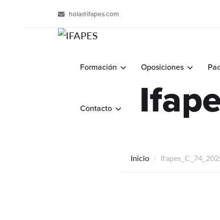
hola@ifapes.com
Formación
Oposiciones
Pac
Ifap
Contacto
Inicio
Ifapes_C_74_2023