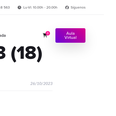
48 563
Lu-Vi: 10.00h - 20.00h
Síguenos
Aula
0
ada
Virtual
 (18)
26/10/2023