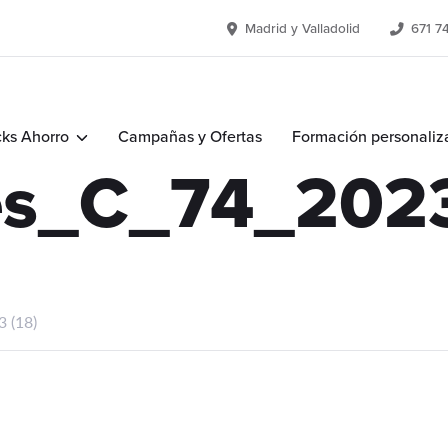
Madrid y Valladolid
671 7
ks Ahorro
Campañas y Ofertas
Formación personaliz
es_C_74_2023
 (18)