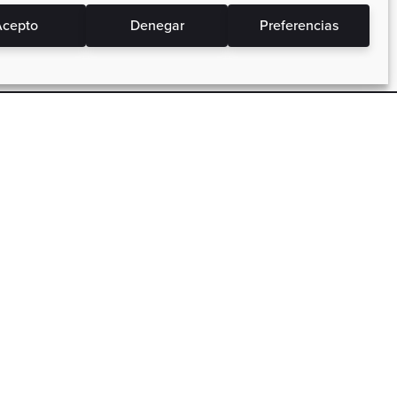
cepto
Denegar
Preferencias
Precios Actos a tu Bolsillo
 los
Precios bajos, packs de cursos y
campañas, ahorra siempre.