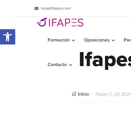
hola@ifapes.com
Abrir barra de herramientas
Formación
Oposiciones
Pac
Ifap
Contacto
Inicio
Ifapes_C_63_202