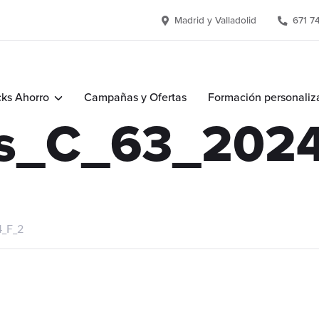
Madrid y Valladolid
671 7
ks Ahorro
Campañas y Ofertas
Formación personaliz
es_C_63_202
4_F_2