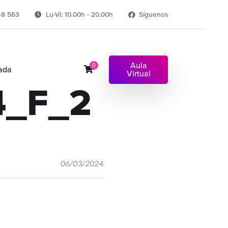
48 563
Lu-Vi: 10.00h - 20.00h
Síguenos
Aula
0
ada
Virtual
4_F_2
06/03/2024