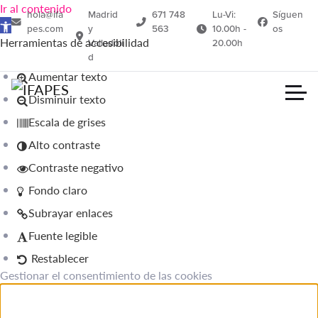
Ir al contenido
hola@ifa
Madrid
671 748
Lu-Vi:
Síguen
Abrir barra de herramientas
pes.com
y
563
10.00h -
os
Herramientas de accesibilidad
Valladoli
20.00h
d
Aumentar texto
Disminuir texto
Escala de grises
Alto contraste
Contraste negativo
Fondo claro
Subrayar enlaces
Fuente legible
Restablecer
Gestionar el consentimiento de las cookies