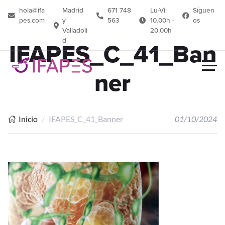
hola@ifa
Madrid
671 748
Lu-Vi:
Síguen
pes.com
y
563
10.00h -
os
Valladoli
20.00h
d
IFAPES_C_41_Ban
ner
Inicio
IFAPES_C_41_Banner
01/10/2024