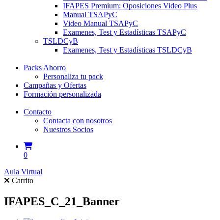
IFAPES Premium: Oposiciones Video Plus
Manual TSAPyC
Video Manual TSAPyC
Examenes, Test y Estadísticas TSAPyC
TSLDCyB
Examenes, Test y Estadísticas TSLDCyB
Packs Ahorro
Personaliza tu pack
Campañas y Ofertas
Formación personalizada
Contacto
Contacta con nosotros
Nuestros Socios
0
Aula Virtual
Carrito
IFAPES_C_21_Banner