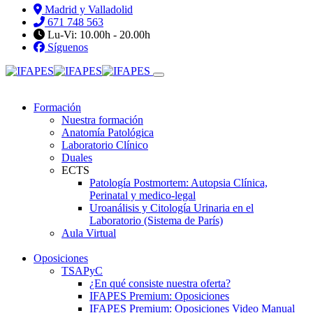
Madrid y Valladolid
671 748 563
Lu-Vi: 10.00h - 20.00h
Síguenos
Formación
Nuestra formación
Anatomía Patológica
Laboratorio Clínico
Duales
ECTS
Patología Postmortem: Autopsia Clínica,
Perinatal y medico-legal
Uroanálisis y Citología Urinaria en el
Laboratorio (Sistema de París)
Aula Virtual
Oposiciones
TSAPyC
¿En qué consiste nuestra oferta?
IFAPES Premium: Oposiciones
IFAPES Premium: Oposiciones Video Manual