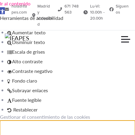
Ir al contenido
hola@ifa
Madrid
671 748
Lu-Vi:
Síguen
Abrir barra de herramientas
pes.com
y
563
10.00h -
os
Herramientas de accesibilidad
Valladoli
20.00h
d
Aumentar texto
Disminuir texto
Escala de grises
Alto contraste
Contraste negativo
Fondo claro
Subrayar enlaces
Fuente legible
Restablecer
Gestionar el consentimiento de las cookies