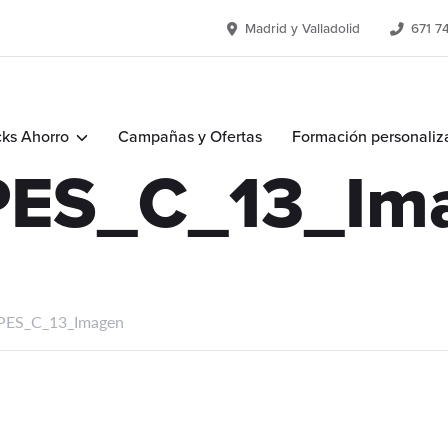
Madrid y Valladolid
671 7
ks Ahorro
Campañas y Ofertas
Formación personaliz
PES_C_13_Im
PES_C_13_Imagen