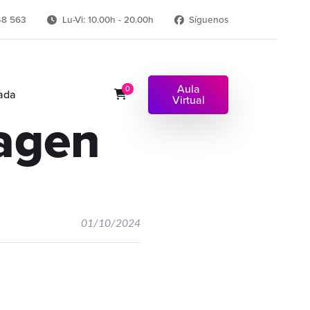
48 563
Lu-Vi: 10.00h - 20.00h
Síguenos
Aula
0
ada
Virtual
agen
01/10/2024