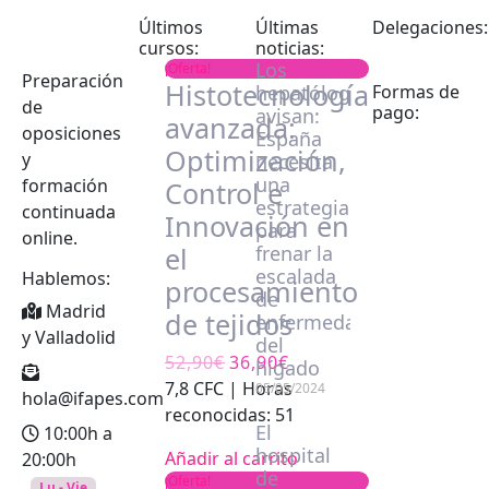
Últimos
Últimas
Delegaciones:
cursos:
noticias:
Los
¡Oferta!
Preparación
Histotecnología
hepatólogos
Formas de
de
pago:
avisan:
avanzada:
oposiciones
España
Optimización,
y
necesita
una
formación
Control e
estrategia
continuada
Innovación en
para
online.
el
frenar la
escalada
Hablemos:
procesamiento
de
Madrid
de tejidos
enfermedades
y Valladolid
del
52,90
€
36,90
€
hígado
7,8 CFC | Horas
05/05/2024
hola@ifapes.com
reconocidas: 51
El
10:00h a
hospital
Añadir al carrito
20:00h
de
¡Oferta!
Lu - Vie