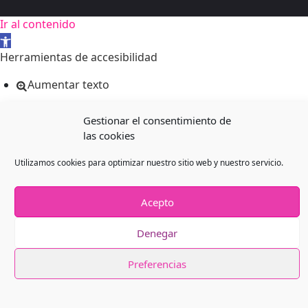
Ir al contenido
Abrir barra de herramientas
Herramientas de accesibilidad
Aumentar texto
Disminuir texto
Gestionar el consentimiento de
Escala de grises
las cookies
Alto contraste
Utilizamos cookies para optimizar nuestro sitio web y nuestro servicio.
Contraste negativo
Fondo claro
Acepto
Subrayar enlaces
Denegar
Fuente legible
Restablecer
Preferencias