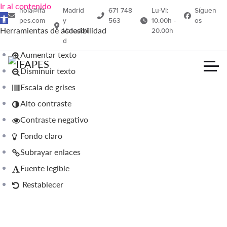
Ir al contenido
hola@ifa
Madrid
671 748
Lu-Vi:
Síguen
Abrir barra de herramientas
pes.com
y
563
10.00h -
os
Herramientas de accesibilidad
Valladoli
20.00h
d
Aumentar texto
Disminuir texto
Escala de grises
Alto contraste
Contraste negativo
Fondo claro
Subrayar enlaces
Fuente legible
Restablecer