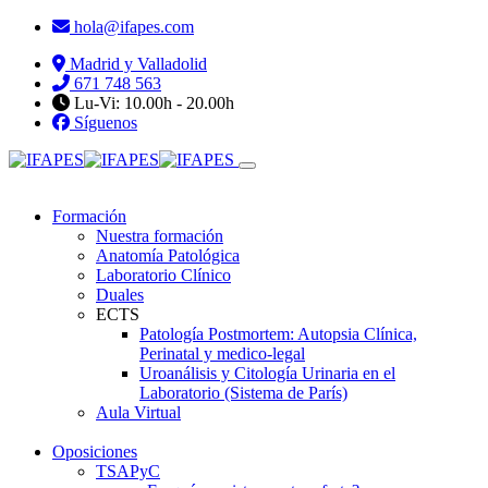
hola@ifapes.com
Madrid y Valladolid
671 748 563
Lu-Vi: 10.00h - 20.00h
Síguenos
Formación
Nuestra formación
Anatomía Patológica
Laboratorio Clínico
Duales
ECTS
Patología Postmortem: Autopsia Clínica,
Perinatal y medico-legal
Uroanálisis y Citología Urinaria en el
Laboratorio (Sistema de París)
Aula Virtual
Oposiciones
TSAPyC