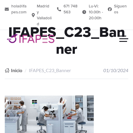
hola@ifa
Madrid
671 748
Lu-Vi:
Síguen
pes.com
y
563
10.00h -
os
Valladoli
20.00h
d
IFAPES_C23_Ban
ner
Inicio
IFAPES_C23_Banner
01/10/2024