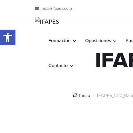
hola@ifapes.com
Abrir barra de herramientas
Formación
Oposiciones
Pac
IFA
Contacto
Inicio
IFAPES_C20_Ban