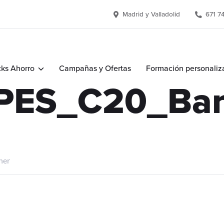
Madrid y Valladolid
671 7
ks Ahorro
Campañas y Ofertas
Formación personaliz
PES_C20_Ba
ner