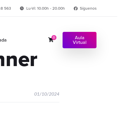
48 563
Lu-Vi: 10.00h - 20.00h
Síguenos
Aula
0
ada
Virtual
nner
01/10/2024