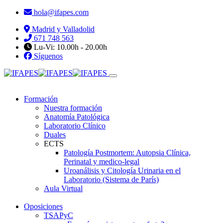
hola@ifapes.com
Madrid y Valladolid
671 748 563
Lu-Vi: 10.00h - 20.00h
Síguenos
Formación
Nuestra formación
Anatomía Patológica
Laboratorio Clínico
Duales
ECTS
Patología Postmortem: Autopsia Clínica,
Perinatal y medico-legal
Uroanálisis y Citología Urinaria en el
Laboratorio (Sistema de París)
Aula Virtual
Oposiciones
TSAPyC