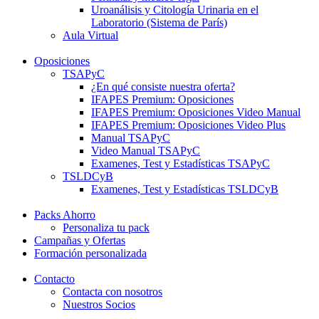
Uroanálisis y Citología Urinaria en el
Laboratorio (Sistema de París)
Aula Virtual
Oposiciones
TSAPyC
¿En qué consiste nuestra oferta?
IFAPES Premium: Oposiciones
IFAPES Premium: Oposiciones Video Manual
IFAPES Premium: Oposiciones Video Plus
Manual TSAPyC
Video Manual TSAPyC
Examenes, Test y Estadísticas TSAPyC
TSLDCyB
Examenes, Test y Estadísticas TSLDCyB
Packs Ahorro
Personaliza tu pack
Campañas y Ofertas
Formación personalizada
Contacto
Contacta con nosotros
Nuestros Socios