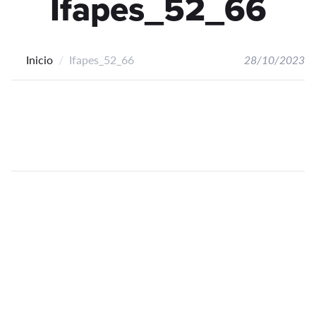
Ifapes_52_66
Inicio
Ifapes_52_66
28/10/2023