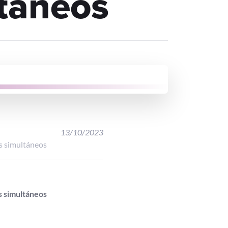
táneos
13/10/2023
es simultáneos
es simultáneos