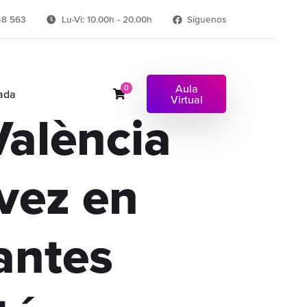
48 563
Lu-Vi: 10.00h - 20.00h
Síguenos
Aula
0
ada
Virtual
València
 vez en
antes