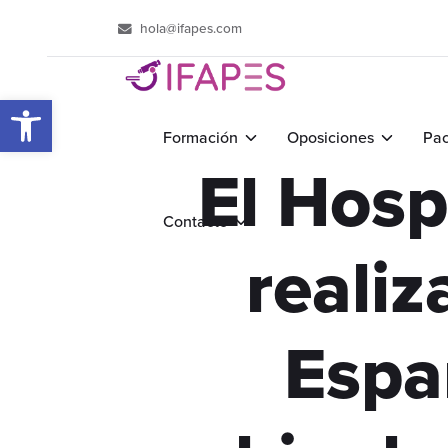
hola@ifapes.com
Abrir barra de herramientas
Formación
Oposiciones
Pac
El Hosp
Contacto
realiz
Espa