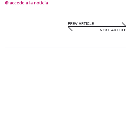
⊕ accede a l
a
n
o
ticia
PREV ARTICLE
NEXT ARTICLE