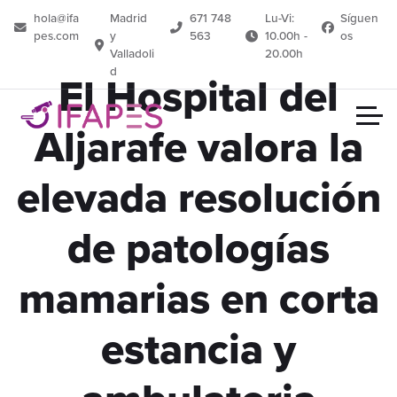
hola@ifa
Madrid
671 748
Lu-Vi:
Síguen
pes.com
y
563
10.00h -
os
Valladoli
20.00h
d
El Hospital del
Aljarafe valora la
elevada resolución
de patologías
mamarias en corta
estancia y