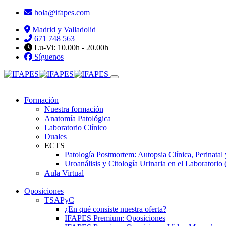
hola@ifapes.com
Madrid y Valladolid
671 748 563
Lu-Vi: 10.00h - 20.00h
Síguenos
Formación
Nuestra formación
Anatomía Patológica
Laboratorio Clínico
Duales
ECTS
Patología Postmortem: Autopsia Clínica, Perinatal
Uroanálisis y Citología Urinaria en el Laboratorio 
Aula Virtual
Oposiciones
TSAPyC
¿En qué consiste nuestra oferta?
IFAPES Premium: Oposiciones