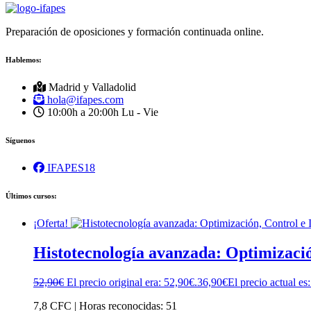
Preparación de oposiciones y formación continuada online.
Hablemos:
Madrid y Valladolid
hola@ifapes.com
10:00h a 20:00h
Lu - Vie
Síguenos
IFAPES18
Últimos cursos:
¡Oferta!
Histotecnología avanzada: Optimizació
52,90
€
El precio original era: 52,90€.
36,90
€
El precio actual es
7,8 CFC | Horas reconocidas: 51