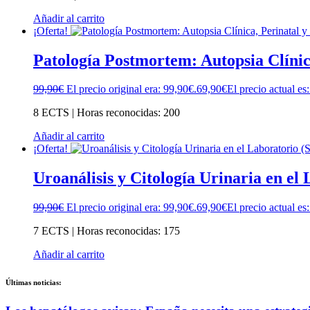
Añadir al carrito
¡Oferta!
Patología Postmortem: Autopsia Clínic
99,90
€
El precio original era: 99,90€.
69,90
€
El precio actual es
8 ECTS | Horas reconocidas: 200
Añadir al carrito
¡Oferta!
Uroanálisis y Citología Urinaria en el
99,90
€
El precio original era: 99,90€.
69,90
€
El precio actual es
7 ECTS | Horas reconocidas: 175
Añadir al carrito
Últimas noticias: