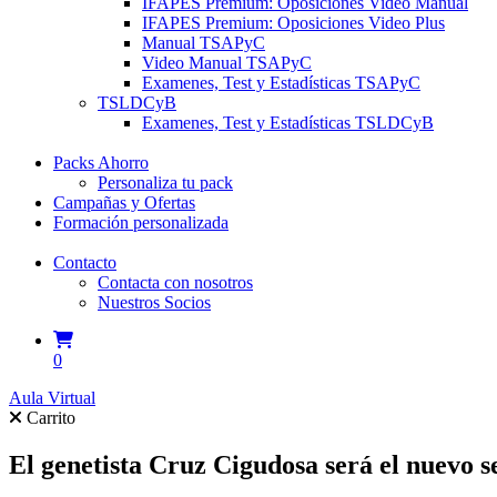
IFAPES Premium: Oposiciones Video Manual
IFAPES Premium: Oposiciones Video Plus
Manual TSAPyC
Video Manual TSAPyC
Examenes, Test y Estadísticas TSAPyC
TSLDCyB
Examenes, Test y Estadísticas TSLDCyB
Packs Ahorro
Personaliza tu pack
Campañas y Ofertas
Formación personalizada
Contacto
Contacta con nosotros
Nuestros Socios
0
Aula Virtual
Carrito
El genetista Cruz Cigudosa será el nuevo s