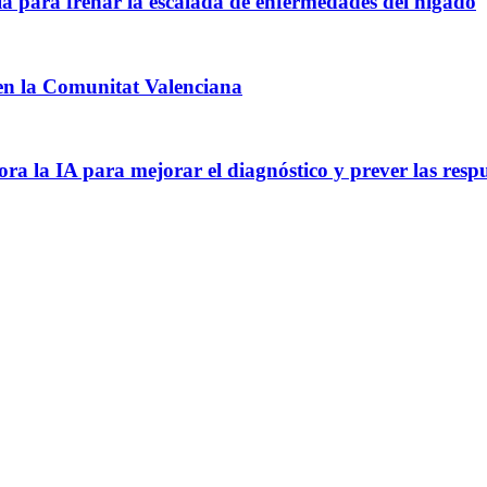
ia para frenar la escalada de enfermedades del hígado
a en la Comunitat Valenciana
a la IA para mejorar el diagnóstico y prever las respu